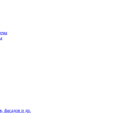
тема
ы
, фасадов и др.