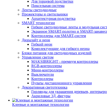
Для торцевой подстветки
Пиксельная система
Ленты светодиодные
Прожекторы и светильники
Архитектурная подстветка
SMART технологии
Гибкие светодиодные ленты и модульная сис
Экранное SMART-полотно и SMART-занавес
Контроллеры для SMART-систем
Дюралайт и неон
Гибкий неон
Комплектующие для гибкого неона
Блоки питания для светодиодных изделий
Управление светом
MAKSIBRIGHT - премиум контроллеры
RGB-контроллеры
Мини-контроллеры
Выключатели
Контроллеры
Пульты дистанционного управления
Декоративная светотехника
Гирлянды для украшения деревьев, интерьеров
Акриловые 3Д -фигуры
Клеевые и монтажные технологии