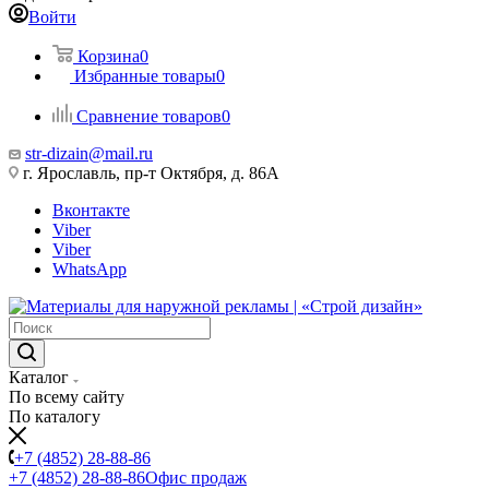
Войти
Корзина
0
Избранные товары
0
Сравнение товаров
0
str-dizain@mail.ru
г. Ярославль, пр-т Октября, д. 86А
Вконтакте
Viber
Viber
WhatsApp
Каталог
По всему сайту
По каталогу
+7 (4852) 28-88-86
+7 (4852) 28-88-86
Офис продаж