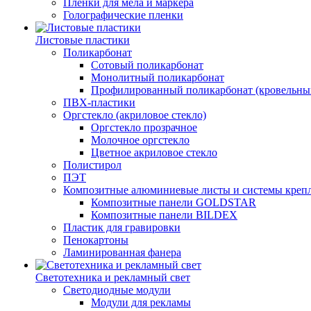
Пленки для мела и маркера
Голографические пленки
Листовые пластики
Поликарбонат
Сотовый поликарбонат
Монолитный поликарбонат
Профилированный поликарбонат (кровельны
ПВХ-пластики
Оргстекло (акриловое стекло)
Оргстекло прозрачное
Молочное оргстекло
Цветное акриловое стекло
Полистирол
ПЭТ
Композитные алюминиевые листы и системы креп
Композитные панели GOLDSTAR
Композитные панели BILDEX
Пластик для гравировки
Пенокартоны
Ламинированная фанера
Светотехника и рекламный свет
Светодиодные модули
Модули для рекламы