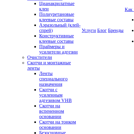
Цианакрилатные
клеи
Как
Полиуретановые
клеевые составы
Аэразольный (клей-
спрей)
Услуги
Блог
Бренды
Конструктивные
клеевые составы
Праймеры и
усилители адгезии
Очистители
Скотчи и монтажные
ленты
Ленты
специального
назначения
Скотчи с
усиленным
адгезивом VHB
Скотчи на
вспененном
основании
Скотчи на тонком
основании
Безосновные