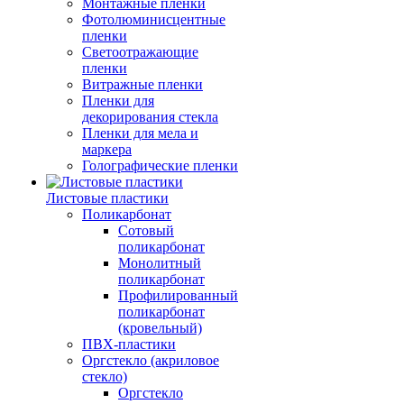
Монтажные пленки
Фотолюминисцентные
пленки
Светоотражающие
пленки
Витражные пленки
Пленки для
декорирования стекла
Пленки для мела и
маркера
Голографические пленки
Листовые пластики
Поликарбонат
Сотовый
поликарбонат
Монолитный
поликарбонат
Профилированный
поликарбонат
(кровельный)
ПВХ-пластики
Оргстекло (акриловое
стекло)
Оргстекло