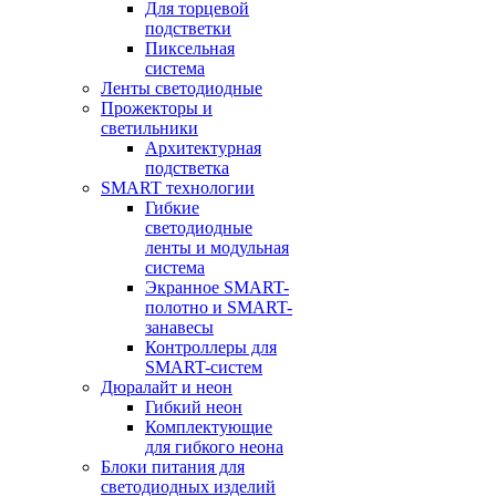
Для торцевой
подстветки
Пиксельная
система
Ленты светодиодные
Прожекторы и
светильники
Архитектурная
подстветка
SMART технологии
Гибкие
светодиодные
ленты и модульная
система
Экранное SMART-
полотно и SMART-
занавесы
Контроллеры для
SMART-систем
Дюралайт и неон
Гибкий неон
Комплектующие
для гибкого неона
Блоки питания для
светодиодных изделий