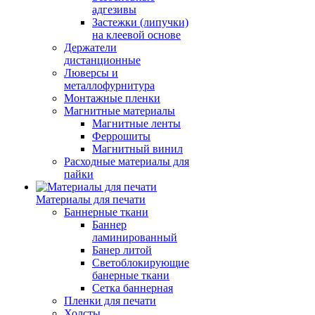
адгезивы
Застежки (липучки)
на клеевой основе
Держатели
дистанционные
Люверсы и
металлофурнитура
Монтажные пленки
Магнитные материалы
Магнитные ленты
Феррошиты
Магнитный винил
Расходные материалы для
пайки
Материалы для печати
Баннерные ткани
Баннер
ламинированный
Банер литой
Светоблокирующие
банерные ткани
Сетка баннерная
Пленки для печати
Холсты