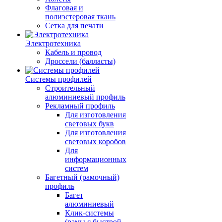
Флаговая и
полиэстеровая ткань
Сетка для печати
Электротехника
Кабель и провод
Дроссели (балласты)
Системы профилей
Строительный
алюминиевый профиль
Рекламный профиль
Для изготовления
световых букв
Для изготовления
световых коробов
Для
информационных
систем
Багетный (рамочный)
профиль
Багет
алюминиевый
Клик-системы
(рамы с быстрой