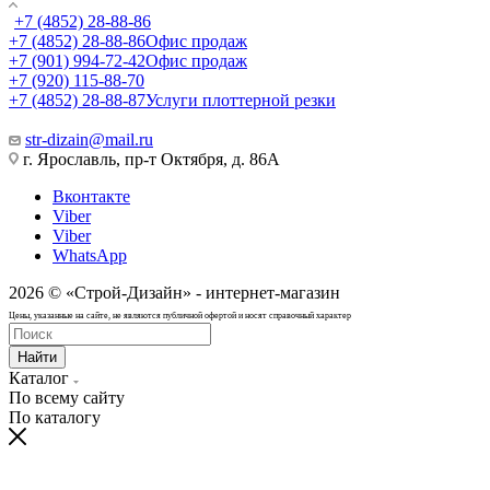
+7 (4852) 28-88-86
+7 (4852) 28-88-86
Офис продаж
+7 (901) 994-72-42
Офис продаж
+7 (920) 115-88-70
+7 (4852) 28-88-87
Услуги плоттерной резки
str-dizain@mail.ru
г. Ярославль, пр-т Октября, д. 86А
Вконтакте
Viber
Viber
WhatsApp
2026 © «Строй-Дизайн» - интернет-магазин
Цены, указанные на сайте, не являются публичной офертой и носят справочный характер
Найти
Каталог
По всему сайту
По каталогу