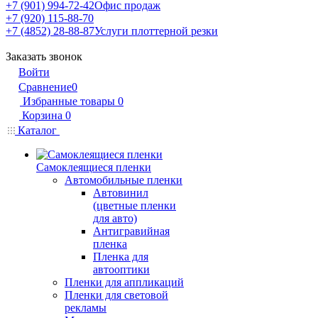
+7 (901) 994-72-42
Офис продаж
+7 (920) 115-88-70
+7 (4852) 28-88-87
Услуги плоттерной резки
Заказать звонок
Войти
Сравнение
0
Избранные товары
0
Корзина
0
Каталог
Самоклеящиеся пленки
Автомобильные пленки
Автовинил
(цветные пленки
для авто)
Антигравийная
пленка
Пленка для
автооптики
Пленки для аппликаций
Пленки для световой
рекламы