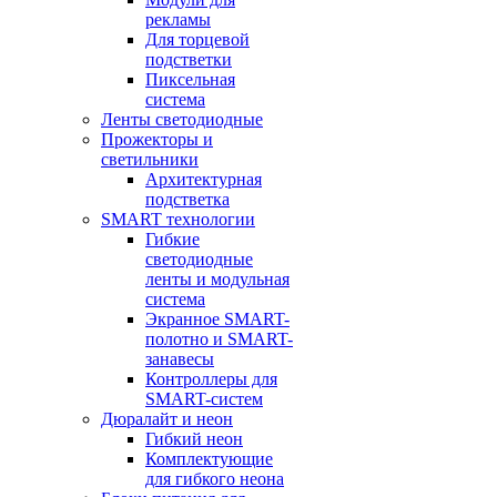
рекламы
Для торцевой
подстветки
Пиксельная
система
Ленты светодиодные
Прожекторы и
светильники
Архитектурная
подстветка
SMART технологии
Гибкие
светодиодные
ленты и модульная
система
Экранное SMART-
полотно и SMART-
занавесы
Контроллеры для
SMART-систем
Дюралайт и неон
Гибкий неон
Комплектующие
для гибкого неона