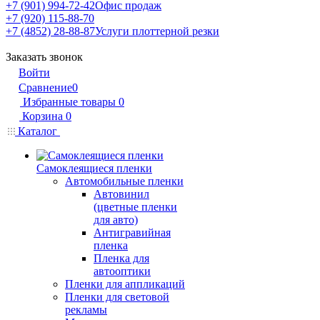
+7 (901) 994-72-42
Офис продаж
+7 (920) 115-88-70
+7 (4852) 28-88-87
Услуги плоттерной резки
Заказать звонок
Войти
Сравнение
0
Избранные товары
0
Корзина
0
Каталог
Самоклеящиеся пленки
Автомобильные пленки
Автовинил
(цветные пленки
для авто)
Антигравийная
пленка
Пленка для
автооптики
Пленки для аппликаций
Пленки для световой
рекламы