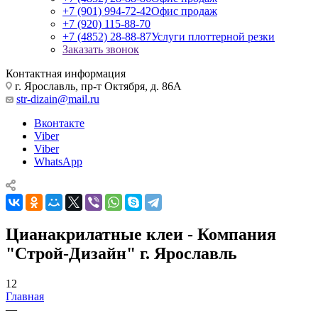
+7 (901) 994-72-42
Офис продаж
+7 (920) 115-88-70
+7 (4852) 28-88-87
Услуги плоттерной резки
Заказать звонок
Контактная информация
г. Ярославль, пр-т Октября, д. 86А
str-dizain@mail.ru
Вконтакте
Viber
Viber
WhatsApp
Цианакрилатные клеи - Компания
"Строй-Дизайн" г. Ярославль
12
Главная
—