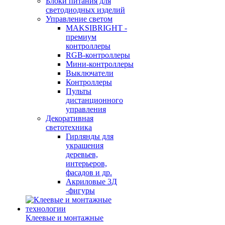
Блоки питания для
светодиодных изделий
Управление светом
MAKSIBRIGHT -
премиум
контроллеры
RGB-контроллеры
Мини-контроллеры
Выключатели
Контроллеры
Пульты
дистанционного
управления
Декоративная
светотехника
Гирлянды для
украшения
деревьев,
интерьеров,
фасадов и др.
Акриловые 3Д
-фигуры
Клеевые и монтажные