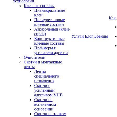
технологии
Клеевые составы
Цианакрилатные
клеи
Как
Полиуретановые
клеевые составы
Аэразольный (клей-
спрей)
Услуги
Блог
Бренды
Конструктивные
клеевые составы
Праймеры и
усилители адгезии
Очистители
Скотчи и монтажные
ленты
Ленты
специального
назначения
Скотчи с
усиленным
адгезивом VHB
Скотчи на
вспененном
основании
Скотчи на тонком