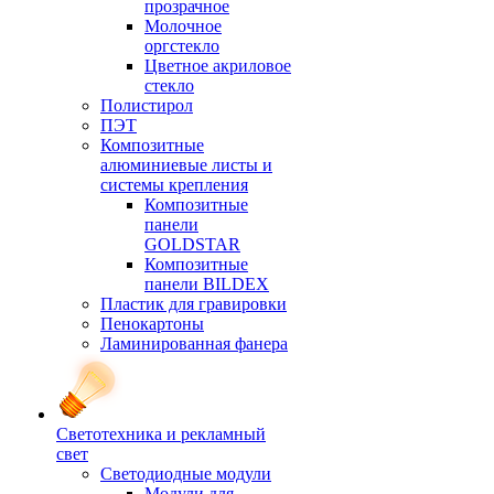
прозрачное
Молочное
оргстекло
Цветное акриловое
стекло
Полистирол
ПЭТ
Композитные
алюминиевые листы и
системы крепления
Композитные
панели
GOLDSTAR
Композитные
панели BILDEX
Пластик для гравировки
Пенокартоны
Ламинированная фанера
Светотехника и рекламный
свет
Светодиодные модули
Модули для