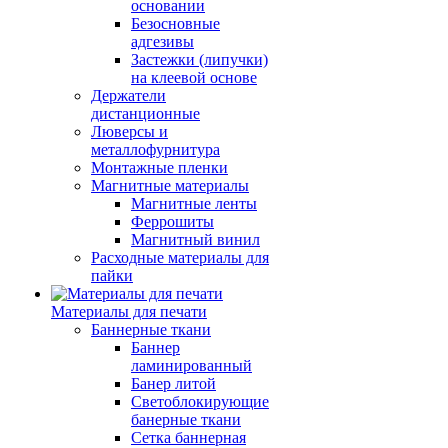
основании
Безосновные
адгезивы
Застежки (липучки)
на клеевой основе
Держатели
дистанционные
Люверсы и
металлофурнитура
Монтажные пленки
Магнитные материалы
Магнитные ленты
Феррошиты
Магнитный винил
Расходные материалы для
пайки
Материалы для печати
Баннерные ткани
Баннер
ламинированный
Банер литой
Светоблокирующие
банерные ткани
Сетка баннерная