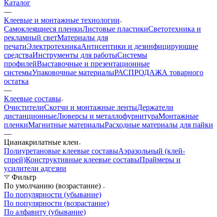
Каталог
—
Клеевые и монтажные технологии
Самоклеящиеся пленки
Листовые пластики
Светотехника и
рекламный свет
Материалы для
печати
Электротехника
Антисептики и дезинфицирующие
средства
Инструменты для работы
Системы
профилей
Выставочные и презентационные
системы
Упаковочные материалы
РАСПРОДАЖА товарного
остатка
—
Клеевые составы
Очистители
Скотчи и монтажные ленты
Держатели
дистанционные
Люверсы и металлофурнитура
Монтажные
пленки
Магнитные материалы
Расходные материалы для пайки
—
Цианакрилатные клеи
Полиуретановые клеевые составы
Аэразольный (клей-
спрей)
Конструктивные клеевые составы
Праймеры и
усилители адгезии
Фильтр
По умолчанию (возрастание)
По популярности (убывание)
По популярности (возрастание)
По алфавиту (убывание)