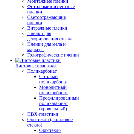
Монтажные пленки
Фотолюминисцентные
пленки
Светоотражающие
пленки
Витражные пленки
Пленки для
декорирования стекла
Пленки для мела и
маркера
Голографические пленки
Листовые пластики
Поликарбонат
Сотовый
поликарбонат
Монолитный
поликарбонат
Профилированный
поликарбонат
(кровельный)
ПВХ-пластики
Оргстекло (акриловое
стекло)
Оргстекло