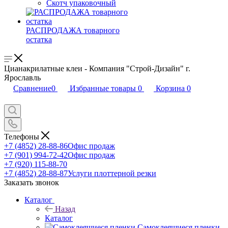
Скотч упаковочный
РАСПРОДАЖА товарного
остатка
Цианакрилатные клеи - Компания "Строй-Дизайн" г.
Ярославль
Сравнение
0
Избранные товары
0
Корзина
0
Телефоны
+7 (4852) 28-88-86
Офис продаж
+7 (901) 994-72-42
Офис продаж
+7 (920) 115-88-70
+7 (4852) 28-88-87
Услуги плоттерной резки
Заказать звонок
Каталог
Назад
Каталог
Самоклеящиеся пленки