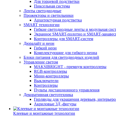
Для торцевой подстветки
Пиксельная система
Ленты светодиодные
Прожекторы и светильники
Архитектурная подстветка
SMART технологии
Гибкие светодиодные ленты и модульная сис
Экранное SMART-полотно и SMART-занавес
Контроллеры для SMART-систем
Дюралайт и неон
Гибкий неон
Комплектующие для гибкого неона
Блоки питания для светодиодных изделий
Управление светом
MAKSIBRIGHT - премиум контроллеры
RGB-контроллеры
Мини-контроллеры
Выключатели
Контроллеры
Пульты дистанционного управления
Декоративная светотехника
Гирлянды для украшения деревьев, интерьеров
Акриловые 3Д -фигуры
Клеевые и монтажные технологии