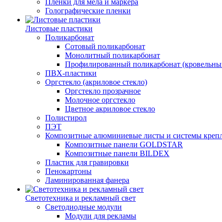
Пленки для мела и маркера
Голографические пленки
Листовые пластики
Поликарбонат
Сотовый поликарбонат
Монолитный поликарбонат
Профилированный поликарбонат (кровельны
ПВХ-пластики
Оргстекло (акриловое стекло)
Оргстекло прозрачное
Молочное оргстекло
Цветное акриловое стекло
Полистирол
ПЭТ
Композитные алюминиевые листы и системы креп
Композитные панели GOLDSTAR
Композитные панели BILDEX
Пластик для гравировки
Пенокартоны
Ламинированная фанера
Светотехника и рекламный свет
Светодиодные модули
Модули для рекламы