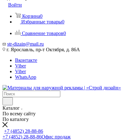
Войти
Корзина
0
Избранные товары
0
Сравнение товаров
0
str-dizain@mail.ru
г. Ярославль, пр-т Октября, д. 86А
Вконтакте
Viber
Viber
WhatsApp
Каталог
По всему сайту
По каталогу
+7 (4852) 28-88-86
+7 (4852) 28-88-86
Офис продаж