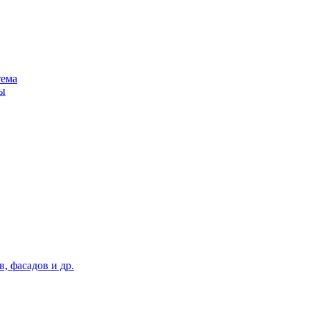
тема
ы
, фасадов и др.