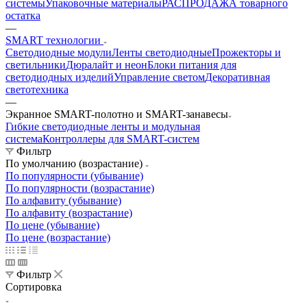
системы
Упаковочные материалы
РАСПРОДАЖА товарного
остатка
—
SMART технологии
Светодиодные модули
Ленты светодиодные
Прожекторы и
светильники
Дюралайт и неон
Блоки питания для
светодиодных изделий
Управление светом
Декоративная
светотехника
—
Экранное SMART-полотно и SMART-занавесы
Гибкие светодиодные ленты и модульная
система
Контроллеры для SMART-систем
Фильтр
По умолчанию (возрастание)
По популярности (убывание)
По популярности (возрастание)
По алфавиту (убывание)
По алфавиту (возрастание)
По цене (убывание)
По цене (возрастание)
Фильтр
Сортировка