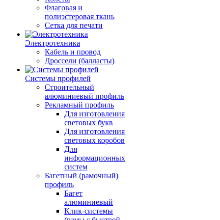
Флаговая и
полиэстеровая ткань
Сетка для печати
Электротехника
Кабель и провод
Дроссели (балласты)
Системы профилей
Строительный
алюминиевый профиль
Рекламный профиль
Для изготовления
световых букв
Для изготовления
световых коробов
Для
информационных
систем
Багетный (рамочный)
профиль
Багет
алюминиевый
Клик-системы
(рамы с быстрой