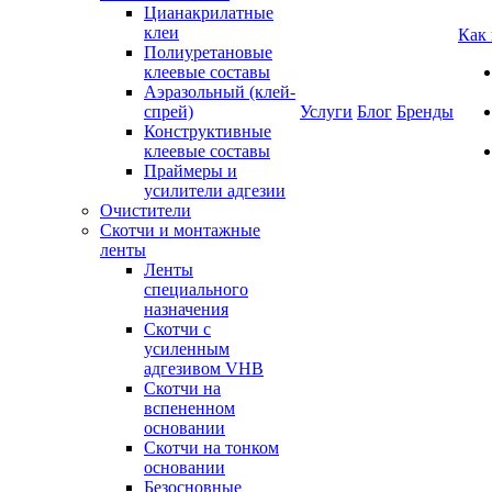
Цианакрилатные
клеи
Как
Полиуретановые
клеевые составы
Аэразольный (клей-
спрей)
Услуги
Блог
Бренды
Конструктивные
клеевые составы
Праймеры и
усилители адгезии
Очистители
Скотчи и монтажные
ленты
Ленты
специального
назначения
Скотчи с
усиленным
адгезивом VHB
Скотчи на
вспененном
основании
Скотчи на тонком
основании
Безосновные