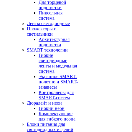
Для торцевой
подстветки
Пиксельная
система
Ленты светодиодные
Прожекторы и
светильники
Архитектурная
подстветка
SMART технологии
Гибкие
светодиодные
ленты и модульная
система
Экранное SMART-
полотно и SMART-
занавесы
Контроллеры для
SMART-систем
Дюралайт и неон
Гибкий неон
Комплектующие
для гибкого неона
Блоки питания для
светодиодных изделий