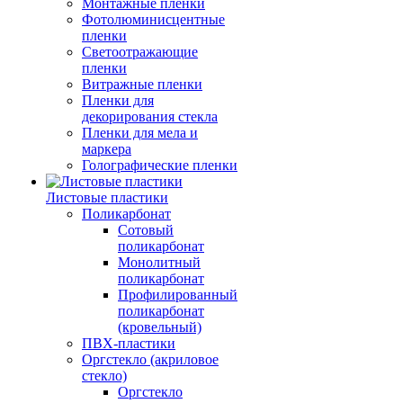
Монтажные пленки
Фотолюминисцентные
пленки
Светоотражающие
пленки
Витражные пленки
Пленки для
декорирования стекла
Пленки для мела и
маркера
Голографические пленки
Листовые пластики
Поликарбонат
Сотовый
поликарбонат
Монолитный
поликарбонат
Профилированный
поликарбонат
(кровельный)
ПВХ-пластики
Оргстекло (акриловое
стекло)
Оргстекло