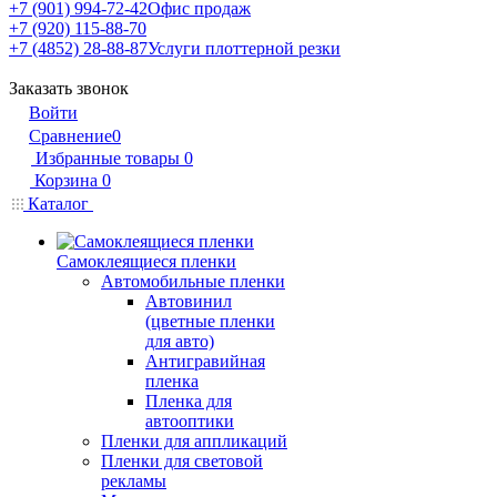
+7 (901) 994-72-42
Офис продаж
+7 (920) 115-88-70
+7 (4852) 28-88-87
Услуги плоттерной резки
Заказать звонок
Войти
Сравнение
0
Избранные товары
0
Корзина
0
Каталог
Самоклеящиеся пленки
Автомобильные пленки
Автовинил
(цветные пленки
для авто)
Антигравийная
пленка
Пленка для
автооптики
Пленки для аппликаций
Пленки для световой
рекламы