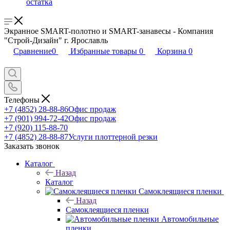
остатка
Экранное SMART-полотно и SMART-занавесы - Компания
"Строй-Дизайн" г. Ярославль
Сравнение
0
Избранные товары
0
Корзина
0
Телефоны
+7 (4852) 28-88-86
Офис продаж
+7 (901) 994-72-42
Офис продаж
+7 (920) 115-88-70
+7 (4852) 28-88-87
Услуги плоттерной резки
Заказать звонок
Каталог
Назад
Каталог
Самоклеящиеся пленки
Назад
Самоклеящиеся пленки
Автомобильные
пленки