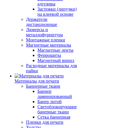
адгезивы
Застежки (липучки)
на клеевой основе
Держатели
дистанционные
Люверсы и
металлофурнитура
Монтажные пленки
Магнитные материалы
Магнитные ленты
Феррошиты
Магнитный винил
Расходные материалы для
пайки
Материалы для печати
Баннерные ткани
Баннер
ламинированный
Банер литой
Светоблокирующие
банерные ткани
Сетка баннерная
Пленки для печати
Холсты