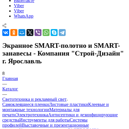
Вконтакте
Viber
Viber
WhatsApp
Экранное SMART-полотно и SMART-
занавесы - Компания "Строй-Дизайн"
г. Ярославль
8
Главная
—
Каталог
—
Светотехника и рекламный свет
Самоклеящиеся пленки
Листовые пластики
Клеевые и
монтажные технологии
Материалы для
печати
Электротехника
Антисептики и дезинфицирующие
средства
Инструменты для работы
Системы
профилей
Выставочные и презентационные