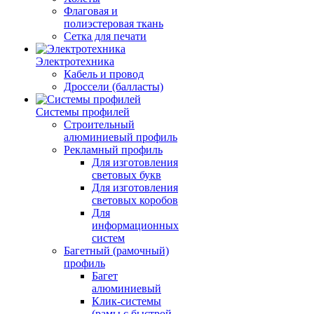
Флаговая и
полиэстеровая ткань
Сетка для печати
Электротехника
Кабель и провод
Дроссели (балласты)
Системы профилей
Строительный
алюминиевый профиль
Рекламный профиль
Для изготовления
световых букв
Для изготовления
световых коробов
Для
информационных
систем
Багетный (рамочный)
профиль
Багет
алюминиевый
Клик-системы
(рамы с быстрой