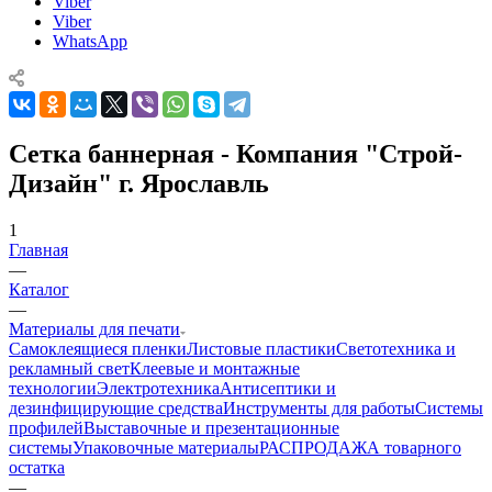
Viber
Viber
WhatsApp
Сетка баннерная - Компания "Строй-
Дизайн" г. Ярославль
1
Главная
—
Каталог
—
Материалы для печати
Самоклеящиеся пленки
Листовые пластики
Светотехника и
рекламный свет
Клеевые и монтажные
технологии
Электротехника
Антисептики и
дезинфицирующие средства
Инструменты для работы
Системы
профилей
Выставочные и презентационные
системы
Упаковочные материалы
РАСПРОДАЖА товарного
остатка
—