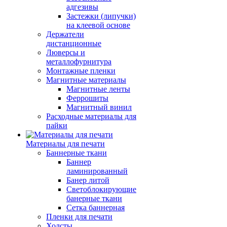
адгезивы
Застежки (липучки)
на клеевой основе
Держатели
дистанционные
Люверсы и
металлофурнитура
Монтажные пленки
Магнитные материалы
Магнитные ленты
Феррошиты
Магнитный винил
Расходные материалы для
пайки
Материалы для печати
Баннерные ткани
Баннер
ламинированный
Банер литой
Светоблокирующие
банерные ткани
Сетка баннерная
Пленки для печати
Холсты