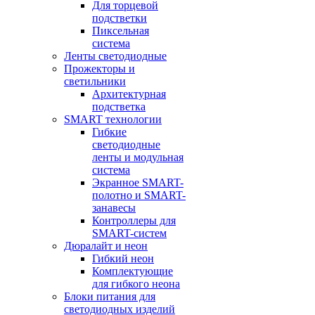
Для торцевой
подстветки
Пиксельная
система
Ленты светодиодные
Прожекторы и
светильники
Архитектурная
подстветка
SMART технологии
Гибкие
светодиодные
ленты и модульная
система
Экранное SMART-
полотно и SMART-
занавесы
Контроллеры для
SMART-систем
Дюралайт и неон
Гибкий неон
Комплектующие
для гибкого неона
Блоки питания для
светодиодных изделий