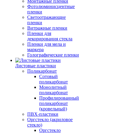
Монтажные пленки
Фотолюминисцентные
пленки
Светоотражающие
пленки
Витражные пленки
Пленки для
декорирования стекла
Пленки для мела и
маркера
Голографические пленки
Листовые пластики
Поликарбонат
Сотовый
поликарбонат
Монолитный
поликарбонат
Профилированный
поликарбонат
(кровельный)
ПВХ-пластики
Оргстекло (акриловое
стекло)
Оргстекло