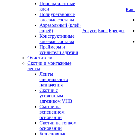
Цианакрилатные
клеи
Как
Полиуретановые
клеевые составы
Аэразольный (клей-
спрей)
Услуги
Блог
Бренды
Конструктивные
клеевые составы
Праймеры и
усилители адгезии
Очистители
Скотчи и монтажные
ленты
Ленты
специального
назначения
Скотчи с
усиленным
адгезивом VHB
Скотчи на
вспененном
основании
Скотчи на тонком
основании
Безосновные