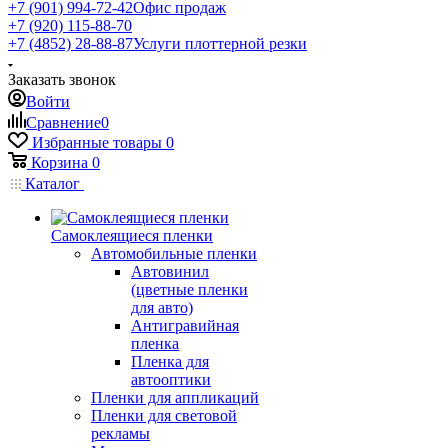
+7 (901) 994-72-42
Офис продаж
+7 (920) 115-88-70
+7 (4852) 28-88-87
Услуги плоттерной резки
Заказать звонок
Войти
Сравнение
0
Избранные товары
0
Корзина
0
Каталог
Самоклеящиеся пленки
Автомобильные пленки
Автовинил
(цветные пленки
для авто)
Антигравийная
пленка
Пленка для
автооптики
Пленки для аппликаций
Пленки для световой
рекламы