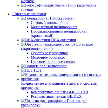
маркера
Голографические
пленки
Листовые пластики
Поликарбонат
Сотовый поликарбонат
Монолитный поликарбонат
Профилированный поликарбонат
(кровельный)
ПВХ-пластики
Оргстекло
(акриловое стекло)
Оргстекло прозрачное
Молочное оргстекло
Цветное акриловое стекло
Полистирол
ПЭТ
Композитные алюминиевые листы и системы
крепления
Композитные панели GOLDSTAR
Композитные панели BILDEX
Пластик для
гравировки