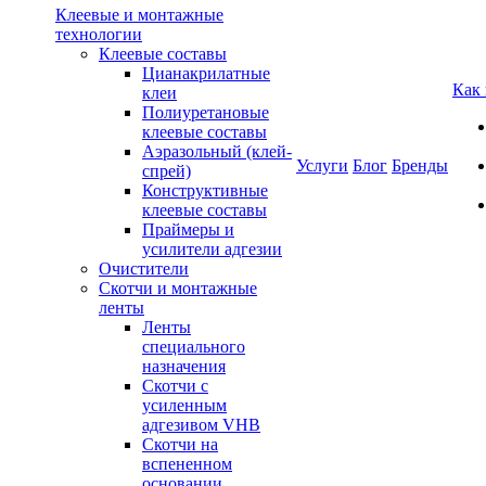
Клеевые и монтажные
технологии
Клеевые составы
Цианакрилатные
Как
клеи
Полиуретановые
клеевые составы
Аэразольный (клей-
Услуги
Блог
Бренды
спрей)
Конструктивные
клеевые составы
Праймеры и
усилители адгезии
Очистители
Скотчи и монтажные
ленты
Ленты
специального
назначения
Скотчи с
усиленным
адгезивом VHB
Скотчи на
вспененном
основании