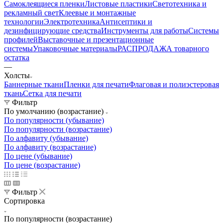
Материалы для печати
Самоклеящиеся пленки
Листовые пластики
Светотехника и
рекламный свет
Клеевые и монтажные
технологии
Электротехника
Антисептики и
дезинфицирующие средства
Инструменты для работы
Системы
профилей
Выставочные и презентационные
системы
Упаковочные материалы
РАСПРОДАЖА товарного
остатка
—
Холсты
Баннерные ткани
Пленки для печати
Флаговая и полиэстеровая
ткань
Сетка для печати
Фильтр
По умолчанию (возрастание)
По популярности (убывание)
По популярности (возрастание)
По алфавиту (убывание)
По алфавиту (возрастание)
По цене (убывание)
По цене (возрастание)
Фильтр
Сортировка