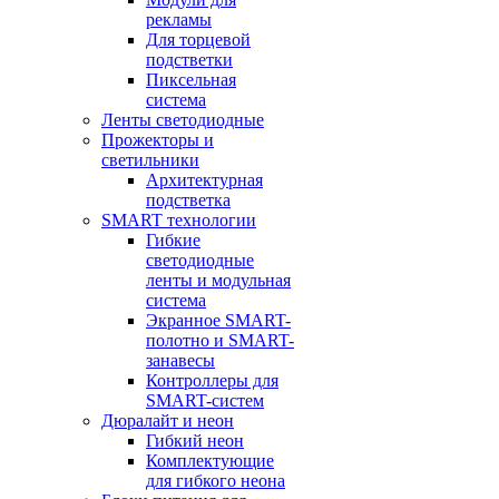
рекламы
Для торцевой
подстветки
Пиксельная
система
Ленты светодиодные
Прожекторы и
светильники
Архитектурная
подстветка
SMART технологии
Гибкие
светодиодные
ленты и модульная
система
Экранное SMART-
полотно и SMART-
занавесы
Контроллеры для
SMART-систем
Дюралайт и неон
Гибкий неон
Комплектующие
для гибкого неона