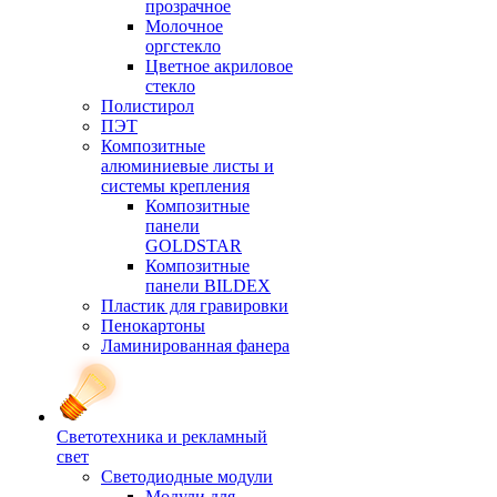
прозрачное
Молочное
оргстекло
Цветное акриловое
стекло
Полистирол
ПЭТ
Композитные
алюминиевые листы и
системы крепления
Композитные
панели
GOLDSTAR
Композитные
панели BILDEX
Пластик для гравировки
Пенокартоны
Ламинированная фанера
Светотехника и рекламный
свет
Светодиодные модули
Модули для