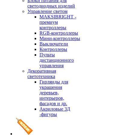
Блоки питания для
светодиодных изделий
Управление светом
MAKSIBRIGHT -
премиум
контроллеры
RGB-контроллеры
Мини-контроллеры
Выключатели
Контроллеры
Пульты
дистанционного
управления
Декоративная
светотехника
Гирлянды для
украшения
деревьев,
интерьеров,
фасадов и др.
Акриловые 3Д
-фигуры