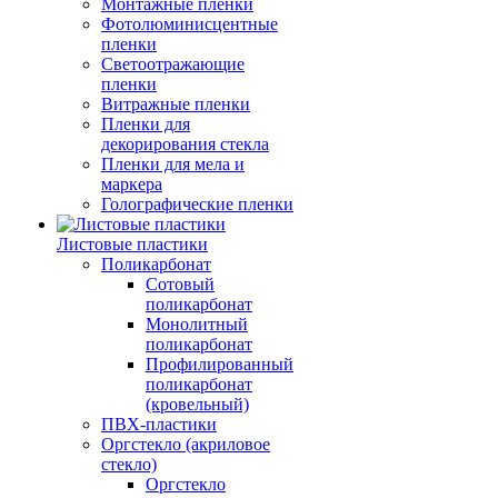
Монтажные пленки
Фотолюминисцентные
пленки
Светоотражающие
пленки
Витражные пленки
Пленки для
декорирования стекла
Пленки для мела и
маркера
Голографические пленки
Листовые пластики
Поликарбонат
Сотовый
поликарбонат
Монолитный
поликарбонат
Профилированный
поликарбонат
(кровельный)
ПВХ-пластики
Оргстекло (акриловое
стекло)
Оргстекло