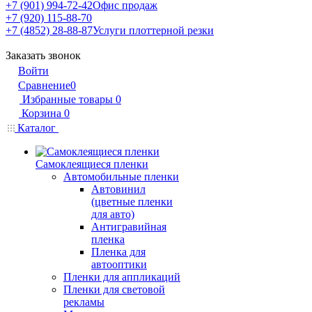
+7 (901) 994-72-42
Офис продаж
+7 (920) 115-88-70
+7 (4852) 28-88-87
Услуги плоттерной резки
Заказать звонок
Войти
Сравнение
0
Избранные товары
0
Корзина
0
Каталог
Самоклеящиеся пленки
Автомобильные пленки
Автовинил
(цветные пленки
для авто)
Антигравийная
пленка
Пленка для
автооптики
Пленки для аппликаций
Пленки для световой
рекламы