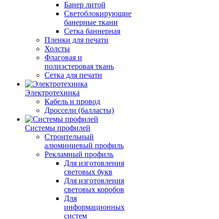
Банер литой
Светоблокирующие
банерные ткани
Сетка баннерная
Пленки для печати
Холсты
Флаговая и
полиэстеровая ткань
Сетка для печати
Электротехника
Кабель и провод
Дроссели (балласты)
Системы профилей
Строительный
алюминиевый профиль
Рекламный профиль
Для изготовления
световых букв
Для изготовления
световых коробов
Для
информационных
систем