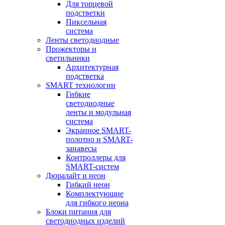
Для торцевой
подстветки
Пиксельная
система
Ленты светодиодные
Прожекторы и
светильники
Архитектурная
подстветка
SMART технологии
Гибкие
светодиодные
ленты и модульная
система
Экранное SMART-
полотно и SMART-
занавесы
Контроллеры для
SMART-систем
Дюралайт и неон
Гибкий неон
Комплектующие
для гибкого неона
Блоки питания для
светодиодных изделий