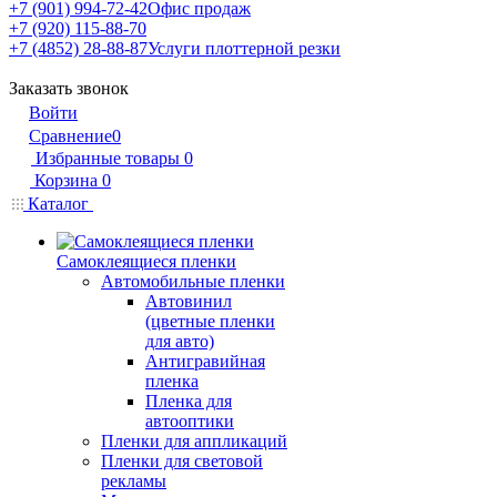
+7 (901) 994-72-42
Офис продаж
+7 (920) 115-88-70
+7 (4852) 28-88-87
Услуги плоттерной резки
Заказать звонок
Войти
Сравнение
0
Избранные товары
0
Корзина
0
Каталог
Самоклеящиеся пленки
Автомобильные пленки
Автовинил
(цветные пленки
для авто)
Антигравийная
пленка
Пленка для
автооптики
Пленки для аппликаций
Пленки для световой
рекламы