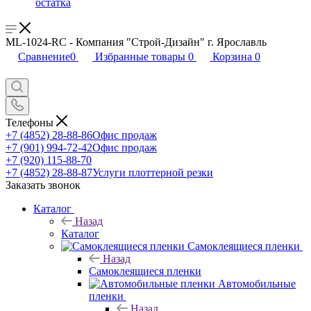
остатка
ML-1024-RC - Компания "Строй-Дизайн" г. Ярославль
Сравнение
0
Избранные товары
0
Корзина
0
Телефоны
+7 (4852) 28-88-86
Офис продаж
+7 (901) 994-72-42
Офис продаж
+7 (920) 115-88-70
+7 (4852) 28-88-87
Услуги плоттерной резки
Заказать звонок
Каталог
Назад
Каталог
Самоклеящиеся пленки
Назад
Самоклеящиеся пленки
Автомобильные
пленки
Назад