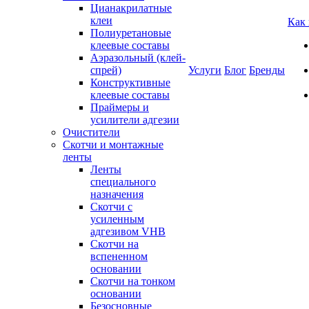
Цианакрилатные
клеи
Как
Полиуретановые
клеевые составы
Аэразольный (клей-
спрей)
Услуги
Блог
Бренды
Конструктивные
клеевые составы
Праймеры и
усилители адгезии
Очистители
Скотчи и монтажные
ленты
Ленты
специального
назначения
Скотчи с
усиленным
адгезивом VHB
Скотчи на
вспененном
основании
Скотчи на тонком
основании
Безосновные