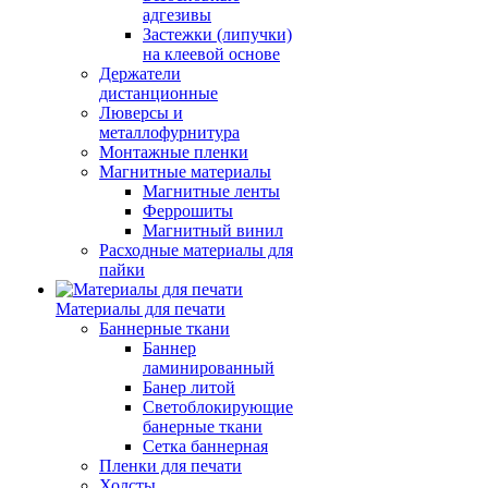
адгезивы
Застежки (липучки)
на клеевой основе
Держатели
дистанционные
Люверсы и
металлофурнитура
Монтажные пленки
Магнитные материалы
Магнитные ленты
Феррошиты
Магнитный винил
Расходные материалы для
пайки
Материалы для печати
Баннерные ткани
Баннер
ламинированный
Банер литой
Светоблокирующие
банерные ткани
Сетка баннерная
Пленки для печати
Холсты