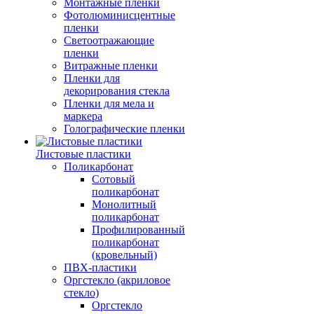
Монтажные пленки
Фотолюминисцентные
пленки
Светоотражающие
пленки
Витражные пленки
Пленки для
декорирования стекла
Пленки для мела и
маркера
Голографические пленки
Листовые пластики
Поликарбонат
Сотовый
поликарбонат
Монолитный
поликарбонат
Профилированный
поликарбонат
(кровельный)
ПВХ-пластики
Оргстекло (акриловое
стекло)
Оргстекло