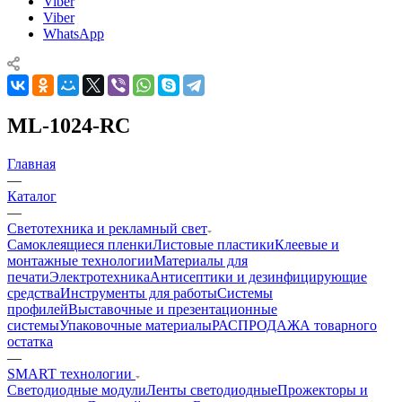
Viber
Viber
WhatsApp
ML-1024-RC
Главная
—
Каталог
—
Светотехника и рекламный свет
Самоклеящиеся пленки
Листовые пластики
Клеевые и
монтажные технологии
Материалы для
печати
Электротехника
Антисептики и дезинфицирующие
средства
Инструменты для работы
Системы
профилей
Выставочные и презентационные
системы
Упаковочные материалы
РАСПРОДАЖА товарного
остатка
—
SMART технологии
Светодиодные модули
Ленты светодиодные
Прожекторы и