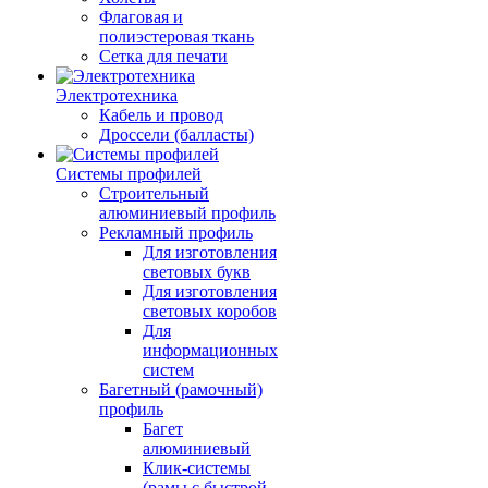
Флаговая и
полиэстеровая ткань
Сетка для печати
Электротехника
Кабель и провод
Дроссели (балласты)
Системы профилей
Строительный
алюминиевый профиль
Рекламный профиль
Для изготовления
световых букв
Для изготовления
световых коробов
Для
информационных
систем
Багетный (рамочный)
профиль
Багет
алюминиевый
Клик-системы
(рамы с быстрой