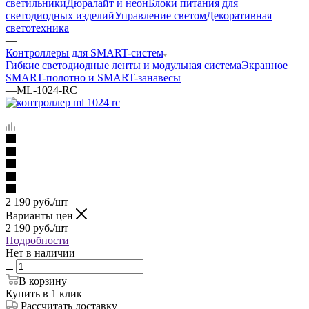
светильники
Дюралайт и неон
Блоки питания для
светодиодных изделий
Управление светом
Декоративная
светотехника
—
Контроллеры для SMART-систем
Гибкие светодиодные ленты и модульная система
Экранное
SMART-полотно и SMART-занавесы
—
ML-1024-RC
2 190
руб.
/шт
Варианты цен
2 190
руб.
/шт
Подробности
Нет в наличии
В корзину
Купить в 1 клик
Рассчитать доставку