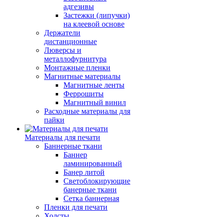
адгезивы
Застежки (липучки)
на клеевой основе
Держатели
дистанционные
Люверсы и
металлофурнитура
Монтажные пленки
Магнитные материалы
Магнитные ленты
Феррошиты
Магнитный винил
Расходные материалы для
пайки
Материалы для печати
Баннерные ткани
Баннер
ламинированный
Банер литой
Светоблокирующие
банерные ткани
Сетка баннерная
Пленки для печати
Холсты