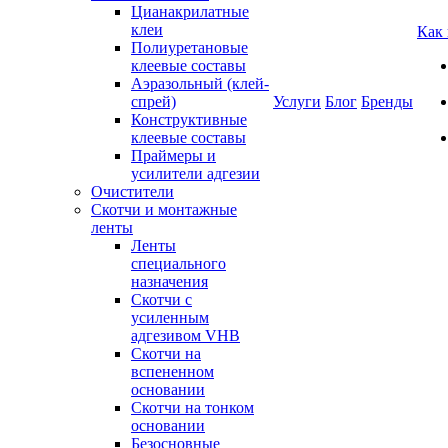
Цианакрилатные
клеи
Как
Полиуретановые
клеевые составы
Аэразольный (клей-
спрей)
Услуги
Блог
Бренды
Конструктивные
клеевые составы
Праймеры и
усилители адгезии
Очистители
Скотчи и монтажные
ленты
Ленты
специального
назначения
Скотчи с
усиленным
адгезивом VHB
Скотчи на
вспененном
основании
Скотчи на тонком
основании
Безосновные