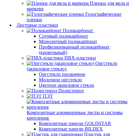
Пленки для мела и
маркера
Голографические
пленки
Листовые пластики
Поликарбонат
Сотовый поликарбонат
Монолитный поликарбонат
Профилированный поликарбонат
(кровельный)
ПВХ-пластики
Оргстекло
(акриловое стекло)
Оргстекло прозрачное
Молочное оргстекло
Цветное акриловое стекло
Полистирол
ПЭТ
Композитные алюминиевые листы и системы
крепления
Композитные панели GOLDSTAR
Композитные панели BILDEX
Пластик для