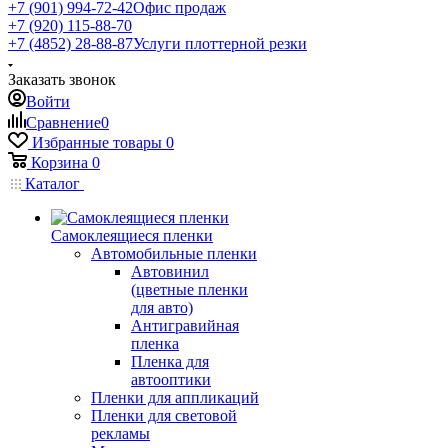
+7 (901) 994-72-42
Офис продаж
+7 (920) 115-88-70
+7 (4852) 28-88-87
Услуги плоттерной резки
Заказать звонок
Войти
Сравнение
0
Избранные товары
0
Корзина
0
Каталог
Самоклеящиеся пленки
Автомобильные пленки
Автовинил
(цветные пленки
для авто)
Антигравийная
пленка
Пленка для
автооптики
Пленки для аппликаций
Пленки для световой
рекламы