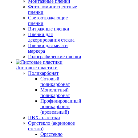
Монтажные пленки
Фотолюминисцентные
пленки
Светоотражающие
пленки
Витражные пленки
Пленки для
декорирования стекла
Пленки для мела и
маркера
Голографические пленки
Листовые пластики
Поликарбонат
Сотовый
поликарбонат
Монолитный
поликарбонат
Профилированный
поликарбонат
(кровельный)
ПВХ-пластики
Оргстекло (акриловое
стекло)
Оргстекло