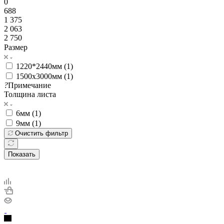
0
688
1 375
2 063
2 750
Размер
1220*2440мм (
1
)
1500х3000мм (
1
)
?
Примечание
Толщина листа
6мм (
1
)
9мм (
1
)
Очистить фильтр
Показать