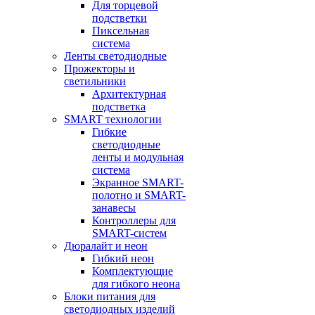
Для торцевой
подстветки
Пиксельная
система
Ленты светодиодные
Прожекторы и
светильники
Архитектурная
подстветка
SMART технологии
Гибкие
светодиодные
ленты и модульная
система
Экранное SMART-
полотно и SMART-
занавесы
Контроллеры для
SMART-систем
Дюралайт и неон
Гибкий неон
Комплектующие
для гибкого неона
Блоки питания для
светодиодных изделий