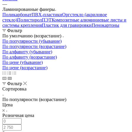
—
Ламинированные фанеры
Поликарбонат
ПВХ-пластики
Оргстекло (акриловое
стекло)
Полистирол
ПЭТ
Композитные алюминиевые листы и
системы крепления
Пластик для гравировки
Пенокартоны
Фильтр
По умолчанию (возрастание)
По популярности (убывание)
По популярности (возрастание)
По алфавиту (убывание)
По алфавиту (возрастание)
По цене (убывание)
По цене (возрастание)
Фильтр
Сортировка
По популярности (возрастание)
Цена
Розничная цена