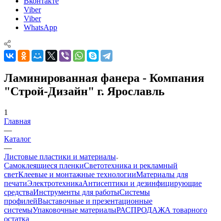
Вконтакте
Viber
Viber
WhatsApp
Ламинированная фанера - Компания
"Строй-Дизайн" г. Ярославль
1
Главная
—
Каталог
—
Листовые пластики и материалы
Самоклеящиеся пленки
Светотехника и рекламный
свет
Клеевые и монтажные технологии
Материалы для
печати
Электротехника
Антисептики и дезинфицирующие
средства
Инструменты для работы
Системы
профилей
Выставочные и презентационные
системы
Упаковочные материалы
РАСПРОДАЖА товарного
остатка