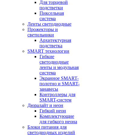
Для торцевой
подстветки
Пиксельная
система
Ленты светодиодные
Прожекторы и
светильники
Архитектурная
подстветка
SMART технологии
Гибкие
светодиодные
ленты и модульная
система
Экранное SMART-
полотно и SMART-
занавесы
Контроллеры для
SMART-систем
Дюралайт и неон
Гибкий неон
Комплектующие
для гибкого неона
Блоки питания для
светодиодных изделий