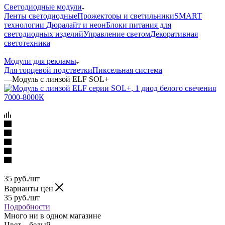
Светодиодные модули
Ленты светодиодные
Прожекторы и светильники
SMART
технологии
Дюралайт и неон
Блоки питания для
светодиодных изделий
Управление светом
Декоративная
светотехника
—
Модули для рекламы
Для торцевой подстветки
Пиксельная система
—
Модуль с линзой ELF SOL+
35
руб.
/шт
Варианты цен
35
руб.
/шт
Подробности
Много
ни в одном магазине
Цвет
—
белый