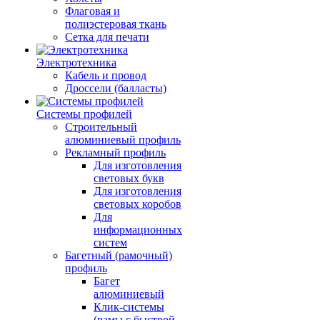
Флаговая и
полиэстеровая ткань
Сетка для печати
Электротехника
Кабель и провод
Дроссели (балласты)
Системы профилей
Строительный
алюминиевый профиль
Рекламный профиль
Для изготовления
световых букв
Для изготовления
световых коробов
Для
информационных
систем
Багетный (рамочный)
профиль
Багет
алюминиевый
Клик-системы
(рамы с быстрой