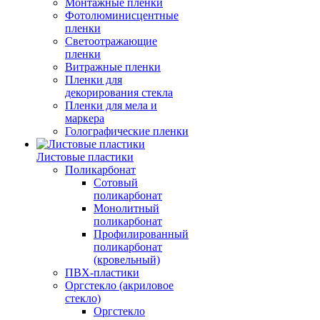
Монтажные пленки
Фотолюминисцентные
пленки
Светоотражающие
пленки
Витражные пленки
Пленки для
декорирования стекла
Пленки для мела и
маркера
Голографические пленки
Листовые пластики
Поликарбонат
Сотовый
поликарбонат
Монолитный
поликарбонат
Профилированный
поликарбонат
(кровельный)
ПВХ-пластики
Оргстекло (акриловое
стекло)
Оргстекло