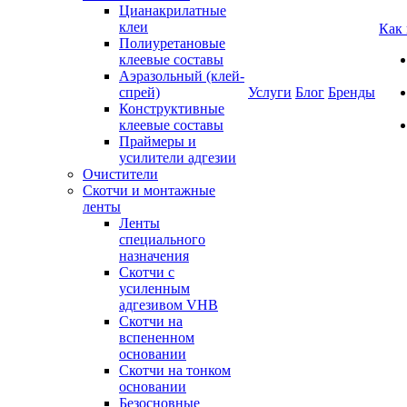
Цианакрилатные
клеи
Как
Полиуретановые
клеевые составы
Аэразольный (клей-
спрей)
Услуги
Блог
Бренды
Конструктивные
клеевые составы
Праймеры и
усилители адгезии
Очистители
Скотчи и монтажные
ленты
Ленты
специального
назначения
Скотчи с
усиленным
адгезивом VHB
Скотчи на
вспененном
основании
Скотчи на тонком
основании
Безосновные