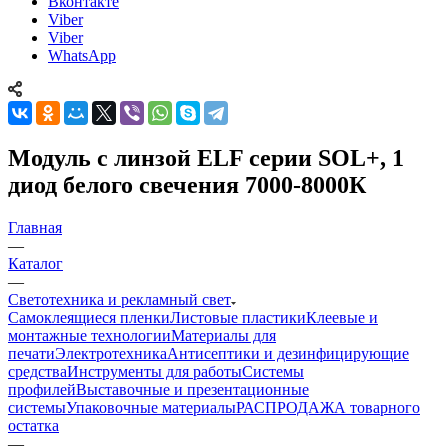
Вконтакте
Viber
Viber
WhatsApp
Модуль с линзой ELF серии SOL+, 1
диод белого свечения 7000-8000К
Главная
—
Каталог
—
Светотехника и рекламный свет
Самоклеящиеся пленки
Листовые пластики
Клеевые и
монтажные технологии
Материалы для
печати
Электротехника
Антисептики и дезинфицирующие
средства
Инструменты для работы
Системы
профилей
Выставочные и презентационные
системы
Упаковочные материалы
РАСПРОДАЖА товарного
остатка
—