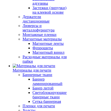
адгезивы
Застежки (липучки)
на клеевой основе
Держатели
дистанционные
Люверсы и
металлофурнитура
Монтажные пленки
Магнитные материалы
Магнитные ленты
Феррошиты
Магнитный винил
Расходные материалы для
пайки
Материалы для печати
Баннерные ткани
Баннер
ламинированный
Банер литой
Светоблокирующие
банерные ткани
Сетка баннерная
Пленки для печати
Холсты