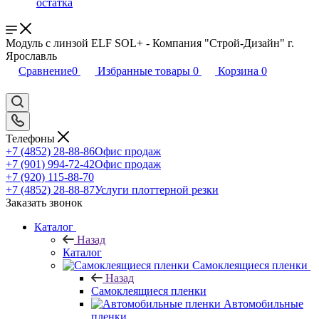
остатка
Модуль с линзой ELF SOL+ - Компания "Строй-Дизайн" г.
Ярославль
Сравнение
0
Избранные товары
0
Корзина
0
Телефоны
+7 (4852) 28-88-86
Офис продаж
+7 (901) 994-72-42
Офис продаж
+7 (920) 115-88-70
+7 (4852) 28-88-87
Услуги плоттерной резки
Заказать звонок
Каталог
Назад
Каталог
Самоклеящиеся пленки
Назад
Самоклеящиеся пленки
Автомобильные
пленки