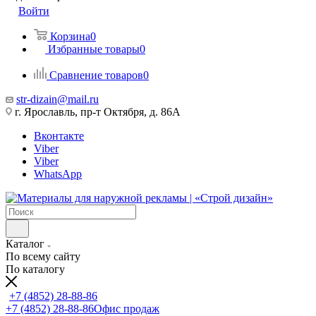
Войти
Корзина
0
Избранные товары
0
Сравнение товаров
0
str-dizain@mail.ru
г. Ярославль, пр-т Октября, д. 86А
Вконтакте
Viber
Viber
WhatsApp
Каталог
По всему сайту
По каталогу
+7 (4852) 28-88-86
+7 (4852) 28-88-86
Офис продаж