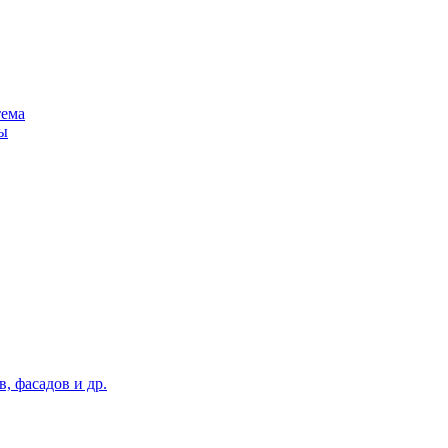
тема
ы
, фасадов и др.