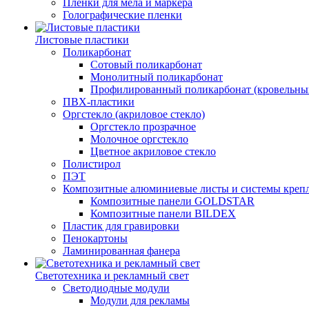
Пленки для мела и маркера
Голографические пленки
Листовые пластики
Поликарбонат
Сотовый поликарбонат
Монолитный поликарбонат
Профилированный поликарбонат (кровельны
ПВХ-пластики
Оргстекло (акриловое стекло)
Оргстекло прозрачное
Молочное оргстекло
Цветное акриловое стекло
Полистирол
ПЭТ
Композитные алюминиевые листы и системы креп
Композитные панели GOLDSTAR
Композитные панели BILDEX
Пластик для гравировки
Пенокартоны
Ламинированная фанера
Светотехника и рекламный свет
Светодиодные модули
Модули для рекламы