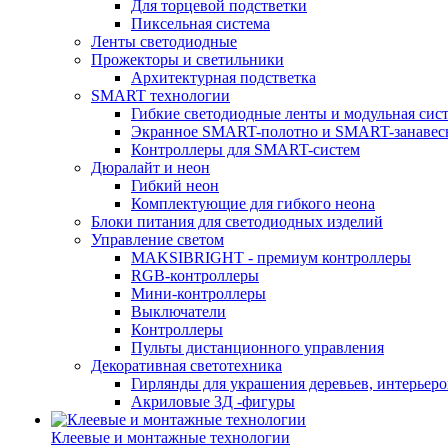
Для торцевой подстветки
Пиксельная система
Ленты светодиодные
Прожекторы и светильники
Архитектурная подстветка
SMART технологии
Гибкие светодиодные ленты и модульная сис
Экранное SMART-полотно и SMART-занавес
Контроллеры для SMART-систем
Дюралайт и неон
Гибкий неон
Комплектующие для гибкого неона
Блоки питания для светодиодных изделий
Управление светом
MAKSIBRIGHT - премиум контроллеры
RGB-контроллеры
Мини-контроллеры
Выключатели
Контроллеры
Пульты дистанционного управления
Декоративная светотехника
Гирлянды для украшения деревьев, интерьеров
Акриловые 3Д -фигуры
Клеевые и монтажные технологии