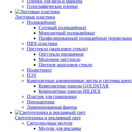
Пленки для мела и маркера
Голографические пленки
Листовые пластики
Поликарбонат
Сотовый поликарбонат
Монолитный поликарбонат
Профилированный поликарбонат (кровельны
ПВХ-пластики
Оргстекло (акриловое стекло)
Оргстекло прозрачное
Молочное оргстекло
Цветное акриловое стекло
Полистирол
ПЭТ
Композитные алюминиевые листы и системы креп
Композитные панели GOLDSTAR
Композитные панели BILDEX
Пластик для гравировки
Пенокартоны
Ламинированная фанера
Светотехника и рекламный свет
Светодиодные модули
Модули для рекламы