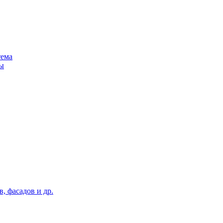
тема
ы
, фасадов и др.