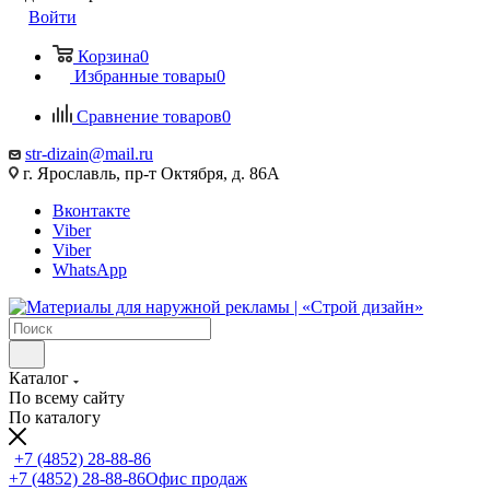
Войти
Корзина
0
Избранные товары
0
Сравнение товаров
0
str-dizain@mail.ru
г. Ярославль, пр-т Октября, д. 86А
Вконтакте
Viber
Viber
WhatsApp
Каталог
По всему сайту
По каталогу
+7 (4852) 28-88-86
+7 (4852) 28-88-86
Офис продаж