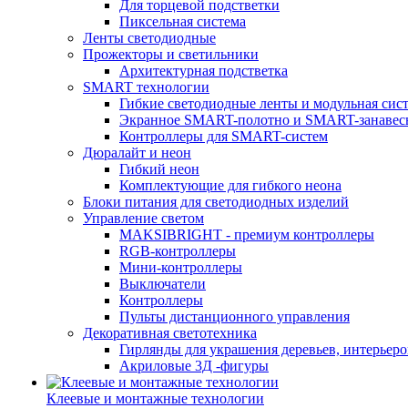
Для торцевой подстветки
Пиксельная система
Ленты светодиодные
Прожекторы и светильники
Архитектурная подстветка
SMART технологии
Гибкие светодиодные ленты и модульная сис
Экранное SMART-полотно и SMART-занавес
Контроллеры для SMART-систем
Дюралайт и неон
Гибкий неон
Комплектующие для гибкого неона
Блоки питания для светодиодных изделий
Управление светом
MAKSIBRIGHT - премиум контроллеры
RGB-контроллеры
Мини-контроллеры
Выключатели
Контроллеры
Пульты дистанционного управления
Декоративная светотехника
Гирлянды для украшения деревьев, интерьеров
Акриловые 3Д -фигуры
Клеевые и монтажные технологии