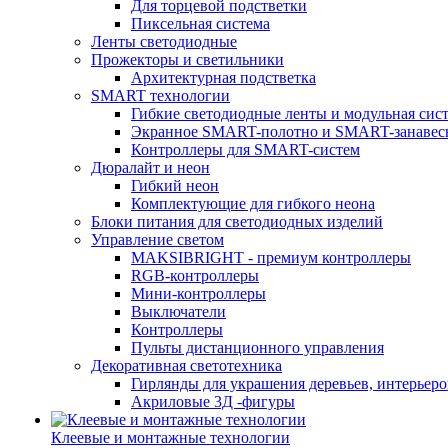
Для торцевой подстветки
Пиксельная система
Ленты светодиодные
Прожекторы и светильники
Архитектурная подстветка
SMART технологии
Гибкие светодиодные ленты и модульная сис
Экранное SMART-полотно и SMART-занавес
Контроллеры для SMART-систем
Дюралайт и неон
Гибкий неон
Комплектующие для гибкого неона
Блоки питания для светодиодных изделий
Управление светом
MAKSIBRIGHT - премиум контроллеры
RGB-контроллеры
Мини-контроллеры
Выключатели
Контроллеры
Пульты дистанционного управления
Декоративная светотехника
Гирлянды для украшения деревьев, интерьеров
Акриловые 3Д -фигуры
Клеевые и монтажные технологии