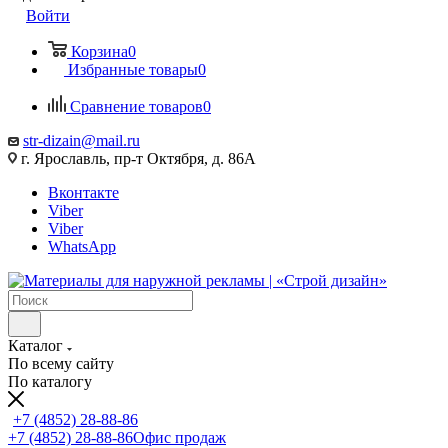
Войти
Корзина
0
Избранные товары
0
Сравнение товаров
0
str-dizain@mail.ru
г. Ярославль, пр-т Октября, д. 86А
Вконтакте
Viber
Viber
WhatsApp
Каталог
По всему сайту
По каталогу
+7 (4852) 28-88-86
+7 (4852) 28-88-86
Офис продаж