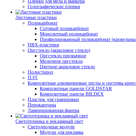
Пленки для мела и маркера
Голографические пленки
Листовые пластики
Поликарбонат
Сотовый поликарбонат
Монолитный поликарбонат
Профилированный поликарбонат (кровельны
ПВХ-пластики
Оргстекло (акриловое стекло)
Оргстекло прозрачное
Молочное оргстекло
Цветное акриловое стекло
Полистирол
ПЭТ
Композитные алюминиевые листы и системы креп
Композитные панели GOLDSTAR
Композитные панели BILDEX
Пластик для гравировки
Пенокартоны
Ламинированная фанера
Светотехника и рекламный свет
Светодиодные модули
Модули для рекламы