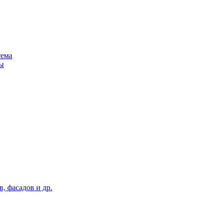
тема
ы
, фасадов и др.