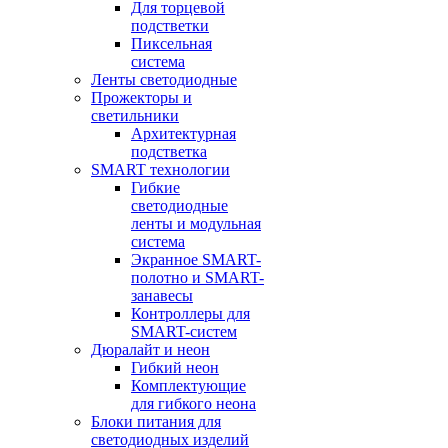
Для торцевой
подстветки
Пиксельная
система
Ленты светодиодные
Прожекторы и
светильники
Архитектурная
подстветка
SMART технологии
Гибкие
светодиодные
ленты и модульная
система
Экранное SMART-
полотно и SMART-
занавесы
Контроллеры для
SMART-систем
Дюралайт и неон
Гибкий неон
Комплектующие
для гибкого неона
Блоки питания для
светодиодных изделий