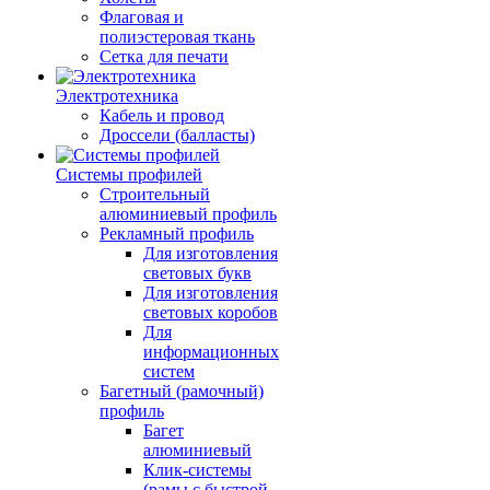
Флаговая и
полиэстеровая ткань
Сетка для печати
Электротехника
Кабель и провод
Дроссели (балласты)
Системы профилей
Строительный
алюминиевый профиль
Рекламный профиль
Для изготовления
световых букв
Для изготовления
световых коробов
Для
информационных
систем
Багетный (рамочный)
профиль
Багет
алюминиевый
Клик-системы
(рамы с быстрой