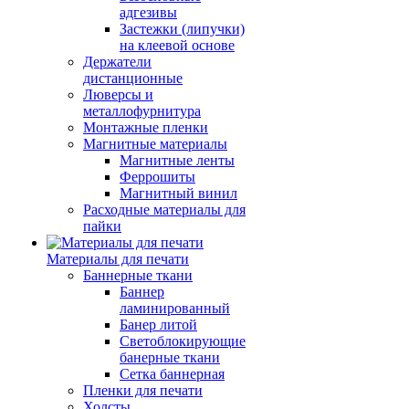
адгезивы
Застежки (липучки)
на клеевой основе
Держатели
дистанционные
Люверсы и
металлофурнитура
Монтажные пленки
Магнитные материалы
Магнитные ленты
Феррошиты
Магнитный винил
Расходные материалы для
пайки
Материалы для печати
Баннерные ткани
Баннер
ламинированный
Банер литой
Светоблокирующие
банерные ткани
Сетка баннерная
Пленки для печати
Холсты