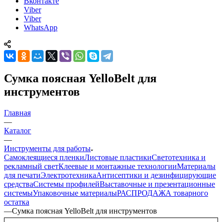
Вконтакте
Viber
Viber
WhatsApp
Сумка поясная YelloBelt для
инструментов
Главная
—
Каталог
—
Инструменты для работы
Самоклеящиеся пленки
Листовые пластики
Светотехника и
рекламный свет
Клеевые и монтажные технологии
Материалы
для печати
Электротехника
Антисептики и дезинфицирующие
средства
Системы профилей
Выставочные и презентационные
системы
Упаковочные материалы
РАСПРОДАЖА товарного
остатка
—
Сумка поясная YelloBelt для инструментов