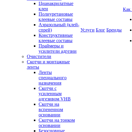
Цианакрилатные
клеи
Как
Полиуретановые
клеевые составы
Аэразольный (клей-
спрей)
Услуги
Блог
Бренды
Конструктивные
клеевые составы
Праймеры и
усилители адгезии
Очистители
Скотчи и монтажные
ленты
Ленты
специального
назначения
Скотчи с
усиленным
адгезивом VHB
Скотчи на
вспененном
основании
Скотчи на тонком
основании
Безосновные