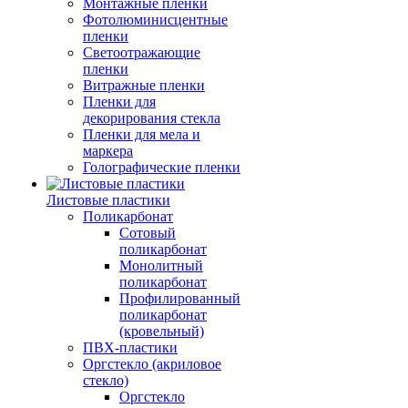
Монтажные пленки
Фотолюминисцентные
пленки
Светоотражающие
пленки
Витражные пленки
Пленки для
декорирования стекла
Пленки для мела и
маркера
Голографические пленки
Листовые пластики
Поликарбонат
Сотовый
поликарбонат
Монолитный
поликарбонат
Профилированный
поликарбонат
(кровельный)
ПВХ-пластики
Оргстекло (акриловое
стекло)
Оргстекло