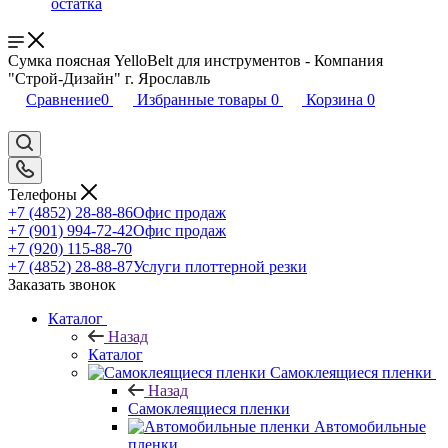
остатка
Сумка поясная YelloBelt для инструментов - Компания
"Строй-Дизайн" г. Ярославль
Сравнение
0
Избранные товары
0
Корзина
0
Телефоны
+7 (4852) 28-88-86
Офис продаж
+7 (901) 994-72-42
Офис продаж
+7 (920) 115-88-70
+7 (4852) 28-88-87
Услуги плоттерной резки
Заказать звонок
Каталог
Назад
Каталог
Самоклеящиеся пленки
Назад
Самоклеящиеся пленки
Автомобильные
пленки