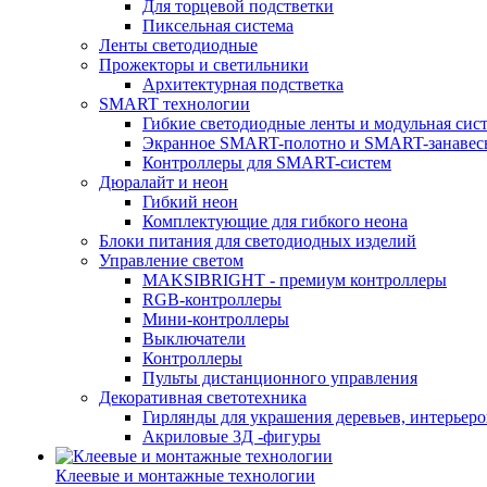
Для торцевой подстветки
Пиксельная система
Ленты светодиодные
Прожекторы и светильники
Архитектурная подстветка
SMART технологии
Гибкие светодиодные ленты и модульная сис
Экранное SMART-полотно и SMART-занавес
Контроллеры для SMART-систем
Дюралайт и неон
Гибкий неон
Комплектующие для гибкого неона
Блоки питания для светодиодных изделий
Управление светом
MAKSIBRIGHT - премиум контроллеры
RGB-контроллеры
Мини-контроллеры
Выключатели
Контроллеры
Пульты дистанционного управления
Декоративная светотехника
Гирлянды для украшения деревьев, интерьеров
Акриловые 3Д -фигуры
Клеевые и монтажные технологии