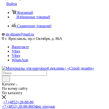
Войти
Корзина
0
Избранные товары
0
Сравнение товаров
0
str-dizain@mail.ru
г. Ярославль, пр-т Октября, д. 86А
Вконтакте
Viber
Viber
WhatsApp
Каталог
По всему сайту
По каталогу
+7 (4852) 28-88-86
+7 (4852) 28-88-86
Офис продаж