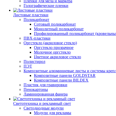
Пленки для мела и маркера
Голографические пленки
Листовые пластики
Поликарбонат
Сотовый поликарбонат
Монолитный поликарбонат
Профилированный поликарбонат (кровельны
ПВХ-пластики
Оргстекло (акриловое стекло)
Оргстекло прозрачное
Молочное оргстекло
Цветное акриловое стекло
Полистирол
ПЭТ
Композитные алюминиевые листы и системы креп
Композитные панели GOLDSTAR
Композитные панели BILDEX
Пластик для гравировки
Пенокартоны
Ламинированная фанера
Светотехника и рекламный свет
Светодиодные модули
Модули для рекламы