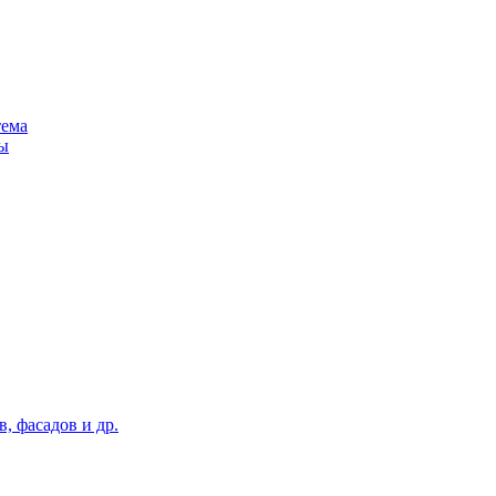
тема
ы
, фасадов и др.