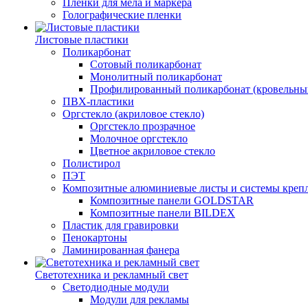
Пленки для мела и маркера
Голографические пленки
Листовые пластики
Поликарбонат
Сотовый поликарбонат
Монолитный поликарбонат
Профилированный поликарбонат (кровельны
ПВХ-пластики
Оргстекло (акриловое стекло)
Оргстекло прозрачное
Молочное оргстекло
Цветное акриловое стекло
Полистирол
ПЭТ
Композитные алюминиевые листы и системы креп
Композитные панели GOLDSTAR
Композитные панели BILDEX
Пластик для гравировки
Пенокартоны
Ламинированная фанера
Светотехника и рекламный свет
Светодиодные модули
Модули для рекламы