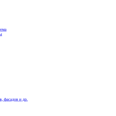
тема
ы
, фасадов и др.