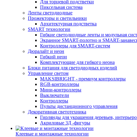
Для торцевой подстветки
Пиксельная система
Ленты светодиодные
Прожекторы и светильники
Архитектурная подстветка
SMART технологии
Гибкие светодиодные ленты и модульная сис
Экранное SMART-полотно и SMART-занавес
Контроллеры для SMART-систем
Дюралайт и неон
Гибкий неон
Комплектующие для гибкого неона
Блоки питания для светодиодных изделий
Управление светом
MAKSIBRIGHT - премиум контроллеры
RGB-контроллеры
Мини-контроллеры
Выключатели
Контроллеры
Пульты дистанционного управления
Декоративная светотехника
Гирлянды для украшения деревьев, интерьеров
Акриловые 3Д -фигуры
Клеевые и монтажные технологии