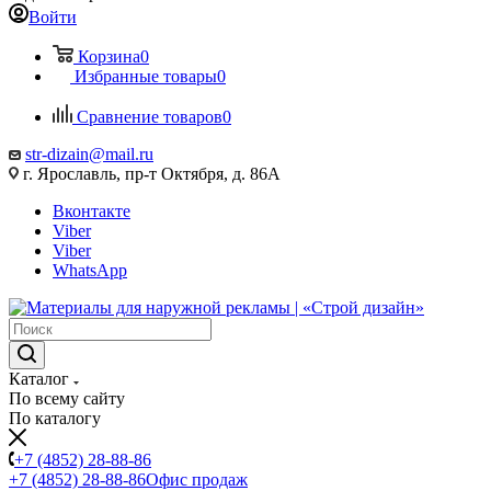
Войти
Корзина
0
Избранные товары
0
Сравнение товаров
0
str-dizain@mail.ru
г. Ярославль, пр-т Октября, д. 86А
Вконтакте
Viber
Viber
WhatsApp
Каталог
По всему сайту
По каталогу
+7 (4852) 28-88-86
+7 (4852) 28-88-86
Офис продаж