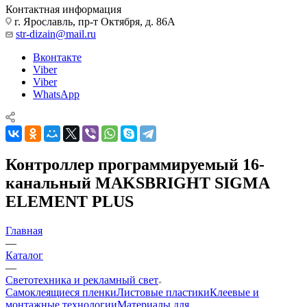
+7 (4852) 28-88-87
Услуги плоттерной резки
Заказать звонок
Контактная информация
г. Ярославль, пр-т Октября, д. 86А
str-dizain@mail.ru
Вконтакте
Viber
Viber
WhatsApp
Контроллер программируемый 16-
канальный MAKSBRIGHT SIGMA
ELEMENT PLUS
Главная
—
Каталог
—