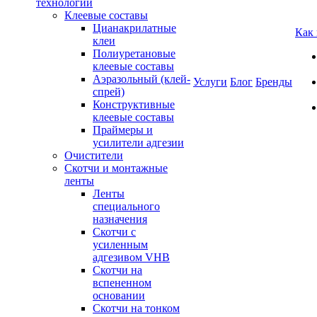
технологии
Клеевые составы
Цианакрилатные
Как
клеи
Полиуретановые
клеевые составы
Аэразольный (клей-
Услуги
Блог
Бренды
спрей)
Конструктивные
клеевые составы
Праймеры и
усилители адгезии
Очистители
Скотчи и монтажные
ленты
Ленты
специального
назначения
Скотчи с
усиленным
адгезивом VHB
Скотчи на
вспененном
основании
Скотчи на тонком