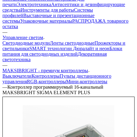
Светотехника и рекламный свет
Самоклеящиеся пленки
Листовые пластики
Клеевые и
монтажные технологии
Материалы для
печати
Электротехника
Антисептики и дезинфицирующие
средства
Инструменты для работы
Системы
профилей
Выставочные и презентационные
системы
Упаковочные материалы
РАСПРОДАЖА товарного
остатка
—
Управление светом
Светодиодные модули
Ленты светодиодные
Прожекторы и
светильники
SMART технологии
Дюралайт и неон
Блоки
питания для светодиодных изделий
Декоративная
светотехника
—
MAKSIBRIGHT - премиум контроллеры
Выключатели
Контроллеры
Пульты дистанционного
управления
RGB-контроллеры
Мини-контроллеры
—
Контроллер программируемый 16-канальный
MAKSBRIGHT SIGMA ELEMENT PLUS