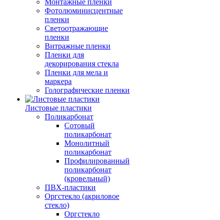
Монтажные пленки
Фотолюминисцентные
пленки
Светоотражающие
пленки
Витражные пленки
Пленки для
декорирования стекла
Пленки для мела и
маркера
Голографические пленки
Листовые пластики
Поликарбонат
Сотовый
поликарбонат
Монолитный
поликарбонат
Профилированный
поликарбонат
(кровельный)
ПВХ-пластики
Оргстекло (акриловое
стекло)
Оргстекло