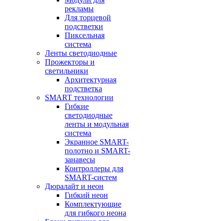
рекламы
Для торцевой
подстветки
Пиксельная
система
Ленты светодиодные
Прожекторы и
светильники
Архитектурная
подстветка
SMART технологии
Гибкие
светодиодные
ленты и модульная
система
Экранное SMART-
полотно и SMART-
занавесы
Контроллеры для
SMART-систем
Дюралайт и неон
Гибкий неон
Комплектующие
для гибкого неона