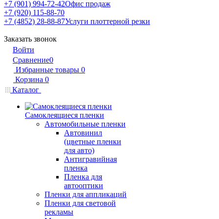
+7 (901) 994-72-42
Офис продаж
+7 (920) 115-88-70
+7 (4852) 28-88-87
Услуги плоттерной резки
Заказать звонок
Войти
Сравнение
0
Избранные товары
0
Корзина
0
Каталог
Самоклеящиеся пленки
Автомобильные пленки
Автовинил
(цветные пленки
для авто)
Антигравийная
пленка
Пленка для
автооптики
Пленки для аппликаций
Пленки для световой
рекламы