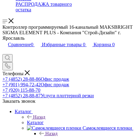
РАСПРОДАЖА товарного
остатка
Контроллер программируемый 16-канальный MAKSBRIGHT
SIGMA ELEMENT PLUS - Компания "Строй-Дизайн" г.
Ярославль
Сравнение
0
Избранные товары
0
Корзина
0
Телефоны
+7 (4852) 28-88-86
Офис продаж
+7 (901) 994-72-42
Офис продаж
+7 (920) 115-88-70
+7 (4852) 28-88-87
Услуги плоттерной резки
Заказать звонок
Каталог
Назад
Каталог
Самоклеящиеся пленки
Назад