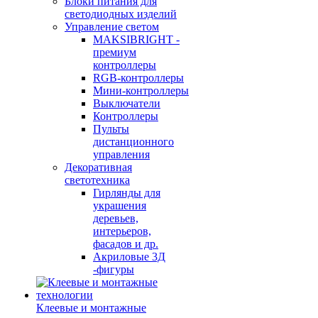
Блоки питания для
светодиодных изделий
Управление светом
MAKSIBRIGHT -
премиум
контроллеры
RGB-контроллеры
Мини-контроллеры
Выключатели
Контроллеры
Пульты
дистанционного
управления
Декоративная
светотехника
Гирлянды для
украшения
деревьев,
интерьеров,
фасадов и др.
Акриловые 3Д
-фигуры
Клеевые и монтажные