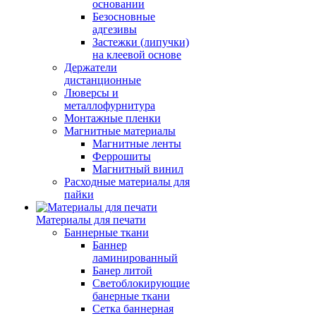
основании
Безосновные
адгезивы
Застежки (липучки)
на клеевой основе
Держатели
дистанционные
Люверсы и
металлофурнитура
Монтажные пленки
Магнитные материалы
Магнитные ленты
Феррошиты
Магнитный винил
Расходные материалы для
пайки
Материалы для печати
Баннерные ткани
Баннер
ламинированный
Банер литой
Светоблокирующие
банерные ткани
Сетка баннерная