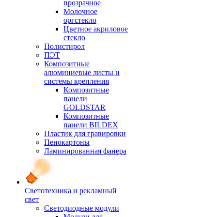
прозрачное
Молочное
оргстекло
Цветное акриловое
стекло
Полистирол
ПЭТ
Композитные
алюминиевые листы и
системы крепления
Композитные
панели
GOLDSTAR
Композитные
панели BILDEX
Пластик для гравировки
Пенокартоны
Ламинированная фанера
Светотехника и рекламный
свет
Светодиодные модули
Модули для