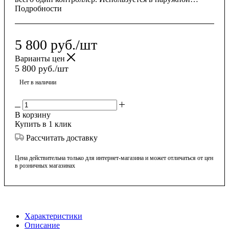
Использовать Sigma Element Plus удобно и выгодно. Он
экономичен. Для работы большой вывески необходим
всего один контроллер. Используется в наружной
рекламе, светодиодных вывесках, интерьерных и
Подробности
архитектурных проектах.
5 800
руб.
/шт
Варианты цен
5 800
руб.
/шт
Нет в наличии
В корзину
Купить в 1 клик
Рассчитать доставку
Цена действительна только для интернет-магазина и может отличаться от цен
в розничных магазинах